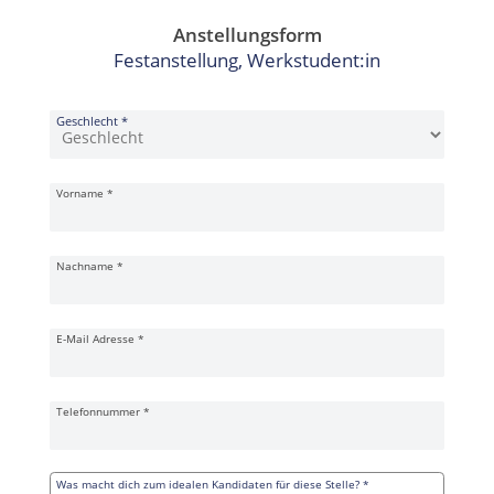
Anstellungsform
Festanstellung, Werkstudent:in
Bewerbungsformular
Geschlecht
*
Vorname
*
Nachname
*
E-Mail Adresse
*
Telefonnummer
*
Was macht dich zum idealen Kandidaten für diese Stelle?
*