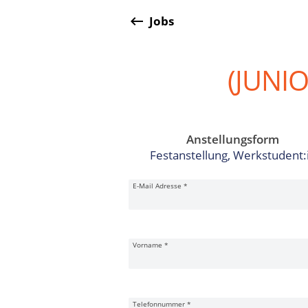
keyboard_backspace
Jobs
(JUNI
Anstellungsform
Festanstellung, Werkstudent:
Bewerbungsformular
E-Mail Adresse
*
Vorname
*
Telefonnummer
*