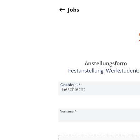
keyboard_backspace
Jobs
Anstellungsform
Festanstellung, Werkstudent:
Bewerbungsformular
Geschlecht
*
Vorname
*